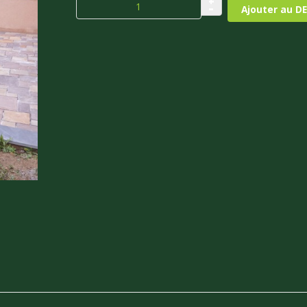
+
–
Ajouter au DE