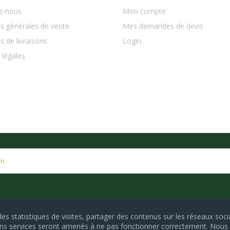
z-nous
Mon compte
s générales de vente
Mes demandes de devis
s de livraisons
Login
 légales
on
des statistiques de visites, partager des contenus sur les réseaux soci
tains services seront amenés à ne pas fonctionner correctement. Nou