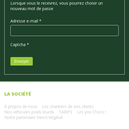
Lorsque vous le recevrez, vous pourrez choisir un
nouveau mot de passe
Adresse e-mail
*
Captcha
*
Envoyer
LA SOCIÉTÉ
À propos de nous
Les chantiers de nos clients
Nos véhicules poids lourds
TARIFS
Les prix Chocs !
Notre partenaire Direct'Végétal