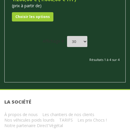
(prix à partir de)
Choisir les options
Affichage #
Résultats 1 à 4 sur 4
LA SOCIÉTÉ
À propos de nous
Les chantiers de nos clients
Nos véhicules poids lourds
TARIFS
Les prix Chocs !
Notre partenaire Direct'Végétal