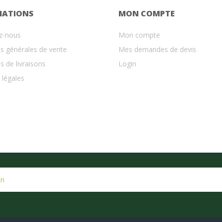
MATIONS
MON COMPTE
z-nous
Mon compte
s générales de vente
Mes demandes de devis
s de livraisons
Login
 légales
on