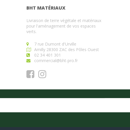
BHT MATÉRIAUX
Livraison de terre végétale et matériaux
pour l'aménagement de vos espaces
verts.
7 rue Dumont d'Urville
Amilly 28300 ZAC des Pôles Ouest
02 34 401 301
commercial@bht-pro.fr