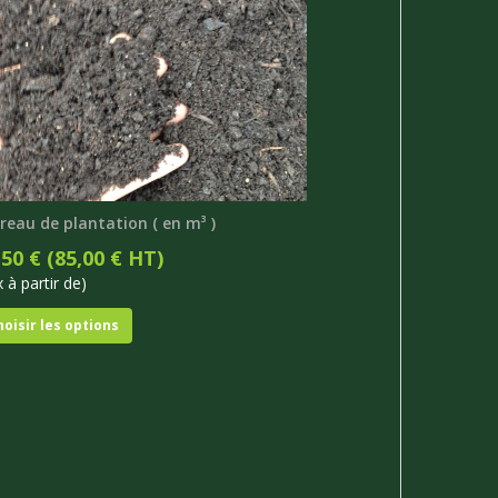
reau de plantation ( en m³ )
,50 € (85,00 € HT)
x à partir de)
hoisir les options