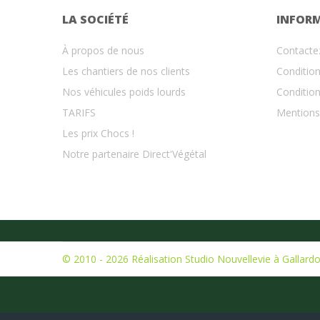
LA SOCIÉTÉ
INFOR
À propos de nous
Contacte
Les chantiers de nos clients
Condition
Nos véhicules poids lourds
Condition
TARIFS
Mentions
Les prix Chocs !
Notre partenaire Direct'Végétal
© 2010 - 2026
Réalisation Studio Nouvellevie à Gallard