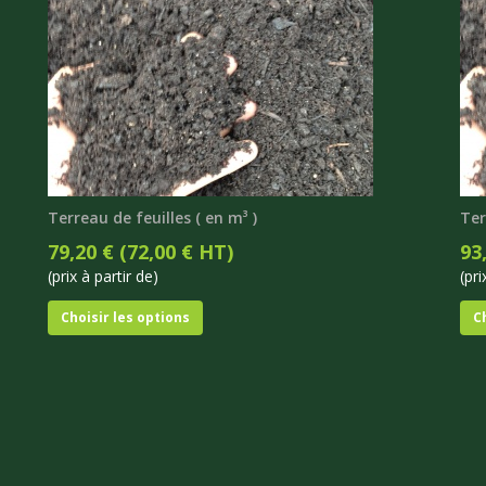
Terreau de feuilles ( en m³ )
Ter
79,20 € (72,00 € HT)
93
(prix à partir de)
(pri
Choisir les options
C