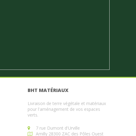
BHT MATÉRIAUX
Livraison de terre végétale et matériaux
pour l'aménagement de vos espaces
verts.
7 rue Dumont d'Urville
Amilly 28300 ZAC des Pôles Ouest