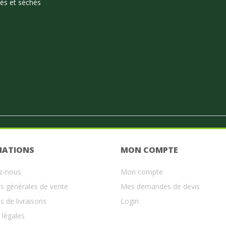
vés et séchés
MATIONS
MON COMPTE
z-nous
Mon compte
s générales de vente
Mes demandes de devis
s de livraisons
Login
 légales