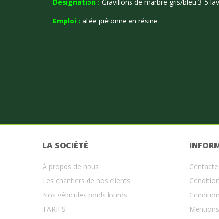
Désignation :
Gravillons de marbre gris/bleu 3-5 la
Emploi :
allée piétonne en résine.
LA SOCIÉTÉ
INFOR
À propos de nous
Contacte
Les chantiers de nos clients
Condition
Nos véhicules poids lourds
Condition
TARIFS
Mentions