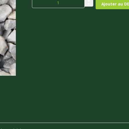
+
–
Ajouter au DE