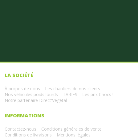
LA SOCIÉTÉ
À propos de nous
Les chantiers de nos clients
Nos véhicules poids lourds
TARIFS
Les prix Chocs !
Notre partenaire Direct'Végétal
INFORMATIONS
Contactez-nous
Conditions générales de vente
Conditions de livraisons
Mentions légales